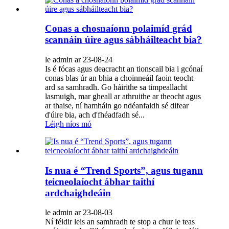
Conas a chosnaíonn polaimíd grád
scannáin úire agus sábháilteacht bia?
le admin ar 23-08-24
Is é fócas agus deacracht an tionscail bia i gcónaí
conas blas úr an bhia a choinneáil faoin teocht
ard sa samhradh. Go háirithe sa timpeallacht
lasmuigh, mar gheall ar athruithe ar theocht agus
ar thaise, ní hamháin go ndéanfaidh sé difear
d'úire bia, ach d'fhéadfadh sé...
Léigh níos mó
Is nua é “Trend Sports”, agus tugann
teicneolaíocht ábhar taithí
ardchaighdeáin
le admin ar 23-08-03
Ní féidir leis an samhradh te stop a chur le teas