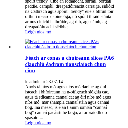
spóirt trendy. Cibé an rothaíocht, surfáil, bordáil
paddle, campáil, dreapadóireacht carraige, siúlóid
na Cathrach agus spóirt "trendy" eile a bhfuil tóir
orthu i measc daoine óga, nó spóirt thraidisiúnta
ar nós cluichí liathróide, ag rith, ag snámh, ag
dreapadóireacht sléibhe, ...
Léigh níos mó
Féach ar conas a chuireann slices PA6
claochlú éadrom tionsclaíoch chun
cinn
le admin ar 23-07-14
Anois tá níos mó agus níos mó daoine ag dul
isteach i bhfoireann na n-oifigeach slógála cac,
agus tá stíleanna cannaí cat ag éirí níos mó agus
níos mó, mar shampla cannaí stáin agus cannaí
bog. Ina measc, is é an t-ainm iomlán "cannaí
bog" cannaí pacáistithe boga, a forbraíodh do
spásairí ...
Léigh níos mó