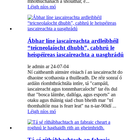
mhothúchánach a sholáthar, e...
Léigh níos mó
Ábhar líne iascaireachta ardleibhéil
“teicneolaíocht dhubh”, cabhrú le
heispéireas iascaireachta a uasghrádú
le admin ar 24-07-04
Ní caitheamh aimsire eisiach í an iascaireacht do
dhaoine scothaosta a thuilleadh. De réir sonraí ó
ardáin ríomhthráchtála intíre, tá "campáil,
iascaireacht agus tonnmharcaíocht" tar éis dul
thar "bosca láimhe, dallóga, agus esports" an
otaku agus tháinig siad chun bheith mar "trí
thomhaltóir nua is fearr leat" na n-iar-90idí ...
Léigh níos mó
Tá sé ríthábhachtach an fabraic