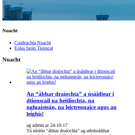
Nuacht
Cuideachta Nuacht
Eolas faoin Tionscal
Nuacht
An “ábhar draíochta” a úsáidtear i
dtionscail na heitlíochta, na
ngluaisteán, na leictreonaice agus an
leighis!
ag admin ar 24-10-17
Tá níolón "ábhar draíochta" ag athsholáthar