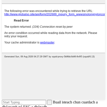
Buail isteach chun cuardach a
dhéanamh nó ESC a dhúnadh