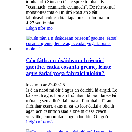
tomhaltóirí Síneach tús le spree tomhaltais
"ceannach, ceannach, ceannach". De réir sonraí
monatóireachta ó Bhiúró Poist an Stáit,
láimhseáil cuideachtaí tapa poist ar fud na tíre
4.27 san iomlán ...
Léigh níos mó
Cén fáth a n-úsáideann briseoirí
gaoithe, éadaí cosanta gréine, léinte
agus éadaí yoga fabraicí níolón?
le admin ar 23-09-25
Is é an naoú mí óir é agus an deichiú lá airgid. Le
báisteach agus fuar an fhómhair, tá brandaí éadaí
móra ag seoladh éadaí nua an fhómhair. Tá an
fhómhar gearr, agus ní gá go leor éadaí a bheith
agat, ach caithfidh siad a bheith clasaiceach,
versatile, compordach agus durable. Ón gnó...
Léigh níos mó