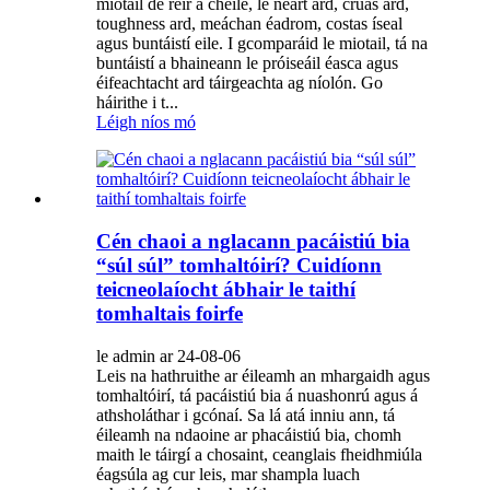
miotail de réir a chéile, le neart ard, cruas ard,
toughness ard, meáchan éadrom, costas íseal
agus buntáistí eile. I gcomparáid le miotail, tá na
buntáistí a bhaineann le próiseáil éasca agus
éifeachtacht ard táirgeachta ag níolón. Go
háirithe i t...
Léigh níos mó
Cén chaoi a nglacann pacáistiú bia
“súl súl” tomhaltóirí? Cuidíonn
teicneolaíocht ábhair le taithí
tomhaltais foirfe
le admin ar 24-08-06
Leis na hathruithe ar éileamh an mhargaidh agus
tomhaltóirí, tá pacáistiú bia á nuashonrú agus á
athsholáthar i gcónaí. Sa lá atá inniu ann, tá
éileamh na ndaoine ar phacáistiú bia, chomh
maith le táirgí a chosaint, ceanglais fheidhmiúla
éagsúla ag cur leis, mar shampla luach