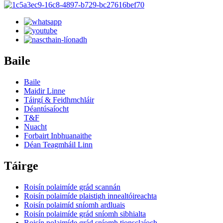
Baile
Baile
Maidir Linne
Táirgí & Feidhmchláir
Déantúsaíocht
T&F
Nuacht
Forbairt Inbhuanaithe
Déan Teagmháil Linn
Táirge
Roisín polaimíde grád scannán
Roisín polaimíde plaistigh innealtóireachta
Roisín polaimíd sníomh ardluais
Roisín polaimíde grád sníomh sibhialta
Roisín polaimíde grád sníomh tionsclaíoch