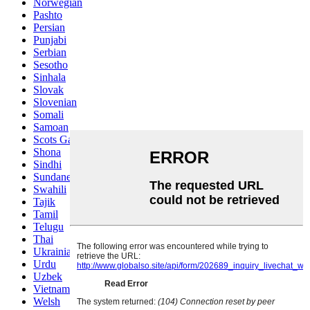
Norwegian
Pashto
Persian
Punjabi
Serbian
Sesotho
Sinhala
Slovak
Slovenian
Somali
Samoan
Scots Gaelic
Shona
Sindhi
Sundanese
Swahili
Tajik
Tamil
Telugu
Thai
Ukrainian
Urdu
Uzbek
Vietnamese
Welsh