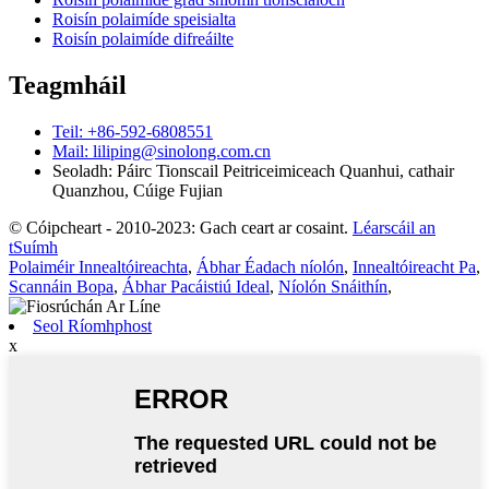
Roisín polaimíde speisialta
Roisín polaimíde difreáilte
Teagmháil
Teil: +86-592-6808551
Mail: liliping@sinolong.com.cn
Seoladh: Páirc Tionscail Peitriceimiceach Quanhui, cathair
Quanzhou, Cúige Fujian
© Cóipcheart - 2010-2023: Gach ceart ar cosaint.
Léarscáil an
tSuímh
Polaiméir Innealtóireachta
,
Ábhar Éadach níolón
,
Innealtóireacht Pa
,
Scannáin Bopa
,
Ábhar Pacáistiú Ideal
,
Níolón Snáithín
,
Seol Ríomhphost
x