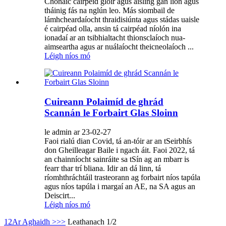
Chonaic cairpéid glóir agus aisling gan líon agus
tháinig fás na nglún leo. Más siombail de
lámhcheardaíocht thraidisiúnta agus stádas uaisle
é cairpéad olla, ansin tá cairpéad níolón ina
ionadaí ar an tsibhialtacht thionsclaíoch nua-
aimseartha agus ar nuálaíocht theicneolaíoch ...
Léigh níos mó
Cuireann Polaimíd de ghrád
Scannán le Forbairt Glas Sloinn
le admin ar 23-02-27
Faoi rialú dian Covid, tá an-tóir ar an tSeirbhís
don Gheilleagar Baile i ngach áit. Faoi 2022, tá
an chainníocht sainráite sa tSín ag an mbarr is
fearr thar trí bliana. Idir an dá linn, tá
ríomhthráchtáil trasteorann ag forbairt níos tapúla
agus níos tapúla i margaí an AE, na SA agus an
Deiscirt...
Léigh níos mó
1
2
Ar Aghaidh >
>>
Leathanach 1/2