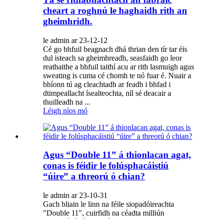
cheart a roghnú le haghaidh rith an
gheimhridh.
le admin ar 23-12-12
Cé go bhfuil beagnach dhá thrian den tír tar éis
dul isteach sa gheimhreadh, seasfaidh go leor
reathaithe a bhfuil taithí acu ar rith lasmuigh agus
sweating is cuma cé chomh te nó fuar é. Nuair a
bhíonn tú ag cleachtadh ar feadh i bhfad i
dtimpeallacht ísealteochta, níl sé deacair a
thuilleadh na ...
Léigh níos mó
Agus “Double 11” á thionlacan agat,
conas is féidir le folúsphacáistiú
“úire” a threorú ó chian?
le admin ar 23-10-31
Gach bliain le linn na féile siopadóireachta
"Double 11", cuirfidh na céadta milliún