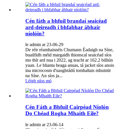
Cén fáth a bhfuil brandaí seaicéad
ard-deireadh i bhfabhar ábhair
níolóin?
le admin ar 23-06-29
De réir réamhaisnéis Chumann Éadaigh na Síne,
buailfidh méid margaidh thionscal seaicéad síos
mo thír ard nua i 2022, ag teacht ar 162.2 billiún
yuan. Le blianta beaga anuas, tá jacket síos anois
ina microcosm d'uasghrádú tomhaltais mhuintir
na Síne. An síos ja...
Léigh níos mó
Cén Fáth a Bhfuil Cairpéad Níolón
Do Chéad Rogha Mhaith Eile?
le admin ar 23-06-14