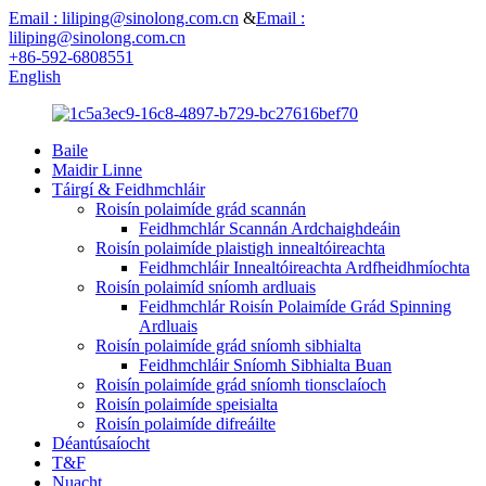
Email : liliping@sinolong.com.cn
&
Email :
liliping@sinolong.com.cn
+86-592-6808551
English
Baile
Maidir Linne
Táirgí & Feidhmchláir
Roisín polaimíde grád scannán
Feidhmchlár Scannán Ardchaighdeáin
Roisín polaimíde plaistigh innealtóireachta
Feidhmchláir Innealtóireachta Ardfheidhmíochta
Roisín polaimíd sníomh ardluais
Feidhmchlár Roisín Polaimíde Grád Spinning
Ardluais
Roisín polaimíde grád sníomh sibhialta
Feidhmchláir Sníomh Sibhialta Buan
Roisín polaimíde grád sníomh tionsclaíoch
Roisín polaimíde speisialta
Roisín polaimíde difreáilte
Déantúsaíocht
T&F
Nuacht